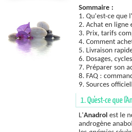
Sommaire :
1. Qu'est-ce que l
2. Achat en ligne 
3. Prix, tarifs c
4. Comment achet
5. Livraison rapid
6. Dosages, cycle
7. Préparer son a
8. FAQ : command
9. Sources officie
1. Qu'est-ce que l'A
L'
Anadrol
est le 
androgène anaboli