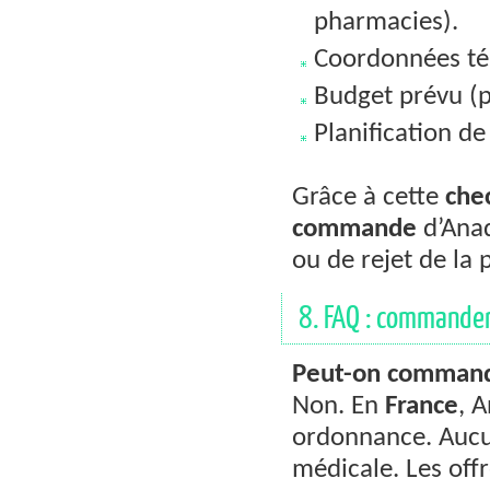
pharmacies).
Coordonnées tél
Budget prévu (pr
Planification de
Grâce à cette
chec
commande
d’Anad
ou de rejet de la 
8. FAQ : commander
Peut-on command
Non. En
France
, 
ordonnance. Aucun
médicale. Les off