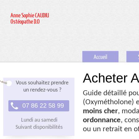
Anne Sophie CAUDIU
Ostéopathe D.O
Accueil
Acheter A
Vous souhaitez prendre
un rendez-vous ?
Guide détaillé po
(Oxymétholone) e
07 86 22 58 99
moins cher
, moda
ordonnance
, con
Lundi au samedi
Suivant disponibilités
ou un retrait en of