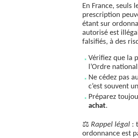
En France, seuls l
prescription peu
étant sur ordonn
autorisé est illég
falsifiés, à des r
Vérifiez que la 
l’Ordre nationa
Ne cédez pas au
c’est souvent u
Préparez toujo
achat
.
⚖️
Rappel légal
: 
ordonnance est pa