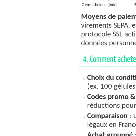
Oxymetholone (Inde)
Moyens de paie
virements SEPA, e
protocole SSL act
données personne
4. Comment acheter
Choix du condi
(ex. 100 gélules
Codes promo & 
réductions pou
Comparaison
: 
légaux en Franc
Achat grouppé