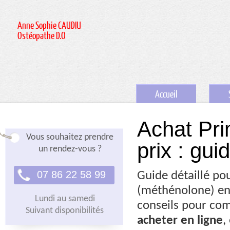
Anne Sophie CAUDIU
Ostéopathe D.O
Accueil
Achat Pri
Vous souhaitez prendre
prix : gu
un rendez-vous ?
07 86 22 58 99
Guide détaillé po
(méthénolone) e
Lundi au samedi
conseils pour c
Suivant disponibilités
acheter
en ligne
,