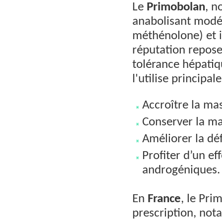
Le
Primobolan
, n
anabolisant modér
méthénolone) et i
réputation repose
tolérance hépatiq
l'utilise principa
Accroître la ma
Conserver la ma
Améliorer la dé
Profiter d’un ef
androgéniques.
En
France
, le Pr
prescription, not