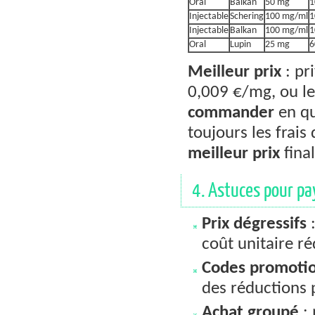
Oral
Balkan
50 mg
1
Injectable
Schering
100 mg/ml
1
Injectable
Balkan
100 mg/ml
1
Oral
Lupin
25 mg
6
Meilleur prix
: pr
0,009 €/mg, ou le
commander
en qu
toujours les frais
meilleur prix
final
4. Astuces pour pa
Prix dégressifs
:
coût unitaire ré
Codes promoti
des réductions p
Achat groupé
: 