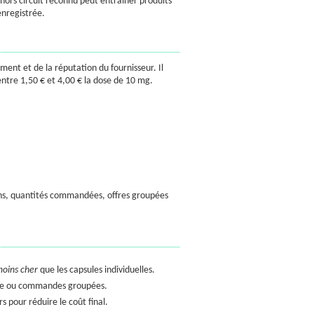
ors circuit reconnu peut entraîner produits
enregistrée.
ent et de la réputation du fournisseur. Il
entre 1,50 € et 4,00 € la dose de 10 mg.
ns, quantités commandées, offres groupées
oins cher
que les capsules individuelles.
rte ou commandes groupées.
s pour réduire le coût final.