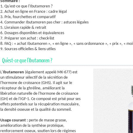
Sommaire :
1. Qu'est-ce que l'Ibutamoren ?
2. Achat en ligne en France : cadre légal
3. Prix, fourchettes et comparatif
4. Commander Ibutamoren pas cher : astuces légales
5. Livraison rapide & retrait
6. Dosages disponibles et équivalences
7. Préparer son achat : check-list
8. FAQ : « achat Ibutamoren », « en ligne », « sans ordonnance », « prix », « moi
9. Sources officielles & liens utiles
Qu'est-ce que l'Ibutamoren ?
L'
Ibutamoren
(également appelé MK-677) est
un stimulateur sélectif de la sécrétion de
l'hormone de croissance (GHS). Il agit sur le
récepteur de la ghréline, améliorant la
libération naturelle de l'hormone de croissance
(GH) et de l'IGF-1. Ce composé est prisé pour ses
effets potentiels sur la récupération musculaire,
la densité osseuse et la qualité du sommeil.
Usage courant :
perte de masse grasse,
amélioration de la synthèse protéique,
renforcement osseux, soutien lors de régimes