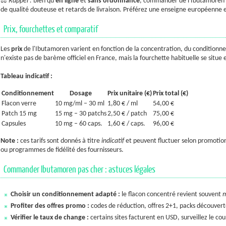
⚖️
Rappel :
bien qu'
en ligne
et
sans ordonnance
, commander de l'Ibutamoren h
de qualité douteuse et retards de livraison. Préférez une enseigne européenne 
Prix, fourchettes et comparatif
Les
prix
de l'Ibutamoren varient en fonction de la concentration, du conditionnem
n'existe pas de barème officiel en France, mais la fourchette habituelle se situe 
Tableau indicatif :
Conditionnement
Dosage
Prix unitaire (€)
Prix total (€)
Flacon verre
10 mg/ml – 30 ml
1,80 € / ml
54,00 €
Patch 15 mg
15 mg – 30 patchs
2,50 € / patch
75,00 €
Capsules
10 mg – 60 caps.
1,60 € / caps.
96,00 €
Note :
ces tarifs sont donnés à titre
indicatif
et peuvent fluctuer selon promotio
ou programmes de fidélité des fournisseurs.
Commander Ibutamoren pas cher : astuces légales
Choisir un conditionnement adapté :
le flacon concentré revient souvent
m
Profiter des offres promo :
codes de réduction, offres 2+1, packs découve
Vérifier le taux de change :
certains sites facturent en USD, surveillez le cour