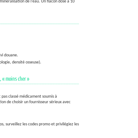
minéralisation de l’eau. Un flacon dosé à 10
ivi douane.
iologie, densité osseuse).
, « moins cher »
t pas classé médicament soumis à
tion de choisir un fournisseur sérieux avec
s, surveillez les codes promo et privilégiez les