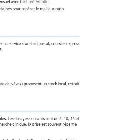
uel avec tarif préférentiel.
alisés pour repérer le meilleur ratio
en : service standard postal, coursier express
t.
.
ute de Névez) proposent un stock local, retrait
es. Les dosages courants sont de 5, 10, 15 et
herche clinique, la prise est souvent répartie