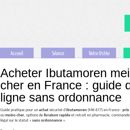
Accueil
Séance
Votre Ostéo
Acheter Ibutamoren meil
cher en France : guide 
ligne sans ordonnance
Guide pratique pour un
achat
sécurisé d'
Ibutamoren
(MK-677) en France :
prix
ou
moins cher
, options de
livraison rapide
et retrait en pharmacie, command
légal sur le statut «
sans ordonnance
».