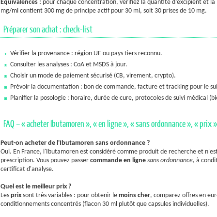
Équivalences :
pour chaque concentration, vérifiez la quantité d’excipient et la 
mg/ml contient 300 mg de principe actif pour 30 ml, soit 30 prises de 10 mg.
Préparer son achat : check-list
Vérifier la provenance : région UE ou pays tiers reconnu.
Consulter les analyses : CoA et MSDS à jour.
Choisir un mode de paiement sécurisé (CB, virement, crypto).
Prévoir la documentation : bon de commande, facture et tracking pour le su
Planifier la posologie : horaire, durée de cure, protocoles de suivi médical (b
FAQ – « acheter Ibutamoren », « en ligne », « sans ordonnance », « prix »
Peut-on acheter de l'Ibutamoren sans ordonnance ?
Oui. En France, l'Ibutamoren est considéré comme produit de recherche et n'es
prescription. Vous pouvez passer
commande en ligne
sans ordonnance
, à condi
certificat d'analyse.
Quel est le meilleur prix ?
Les
prix
sont très variables : pour obtenir le
moins cher
, comparez offres en euro
conditionnements concentrés (flacon 30 ml plutôt que capsules individuelles).