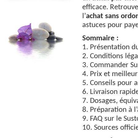
efficace. Retrouve
l’
achat sans ordo
astuces pour pay
Sommaire :
1. Présentation d
2. Conditions lég
3. Commander Sus
4. Prix et meilleu
5. Conseils pour 
6. Livraison rapi
7. Dosages, équiv
8. Préparation à l’
9. FAQ sur le Sust
10. Sources officie