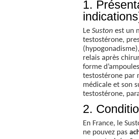
1. Présent
indications
Le
Suston
est un 
testostérone, pre
(hypogonadisme), 
relais après chiru
forme d’ampoules
testostérone par m
médicale et son su
testostérone, para
2. Conditi
En France, le Sus
ne pouvez pas
ac