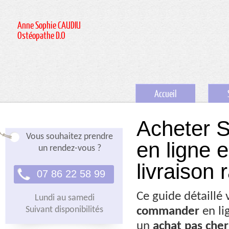
Anne Sophie CAUDIU
Ostéopathe D.O
Accueil
Acheter S
Vous souhaitez prendre
en ligne 
un rendez-vous ?
livraison 
07 86 22 58 99
Ce guide détaill
Lundi au samedi
Suivant disponibilités
commander
en li
un
achat pas cher