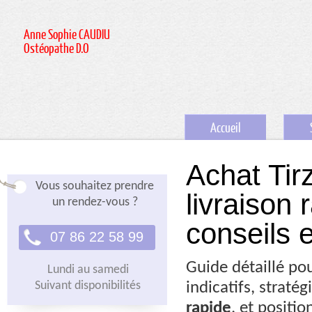
Anne Sophie CAUDIU
Ostéopathe D.O
Accueil
Achat Tir
Vous souhaitez prendre
livraison 
un rendez-vous ?
conseils 
07 86 22 58 99
Guide détaillé pou
Lundi au samedi
Suivant disponibilités
indicatifs, straté
rapide
, et positio