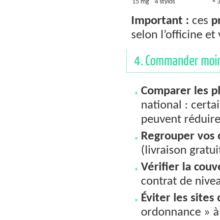
15 mg
4 stylos
≈ 
Important :
ces
p
selon l’officine e
4. Commander moins
Comparer les p
national : cert
peuvent réduire 
Regrouper vos
(livraison gratu
Vérifier la cou
contrat de nivea
Éviter les sites
ordonnance » à b