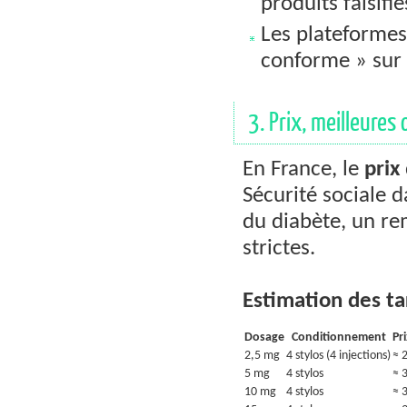
produits falsifi
Les plateformes
conforme » sur l
3. Prix, meilleure
En France, le
prix
Sécurité sociale d
du diabète, un re
strictes.
Estimation des tar
Dosage
Conditionnement
Pr
2,5 mg
4 stylos (4 injections)
≈ 
5 mg
4 stylos
≈ 
10 mg
4 stylos
≈ 