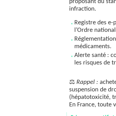
proposant du stan
infraction.
Registre des e-p
l’Ordre nationa
Réglementation 
médicaments.
Alerte santé : 
les risques de t
⚖️
Rappel :
achete
suspension de dro
(hépatotoxicité, 
En France, toute v