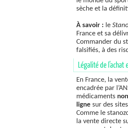
le monde du sport 
sèche et la défini
À savoir :
le
Stano
France et sa déliv
Commander du st
falsifiés, à des ri
Légalité de l'achat 
En France, la ven
encadrée par l’AN
médicaments
non
ligne
sur des sites
Comme le stanozol
la vente directe s