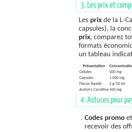
3. Les prix et comp
Les
prix
de la L-Ca
capsules), la con
prix
, comparez tou
formats économiqu
un tableau indicat
Présentation
Concentrati
Gélules
500 mg
Capsules
1 000 mg
Flacon liquide
2 g/10 ml
Acétyl-L-Carnitine
500 mg
4. Astuces pour pa
Codes promo
et
recevoir des off