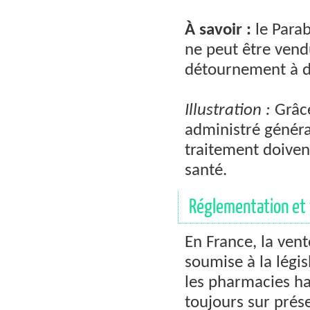
À savoir :
le Para
ne peut être ven
détournement à de
Illustration :
Grâce
administré généra
traitement doiven
santé.
Réglementation et 
En France, la ven
soumise à la légi
les pharmacies hab
toujours sur prés