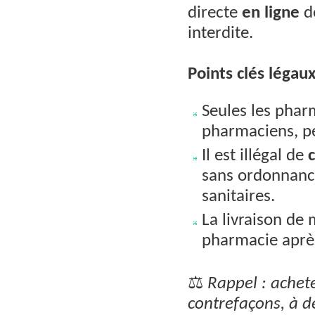
directe
en ligne
d
interdite.
Points clés légaux
Seules les pharm
pharmaciens, pe
Il est illégal de
sans ordonnance
sanitaires.
La livraison de
pharmacie après
⚖️
Rappel : achet
contrefaçons, à d