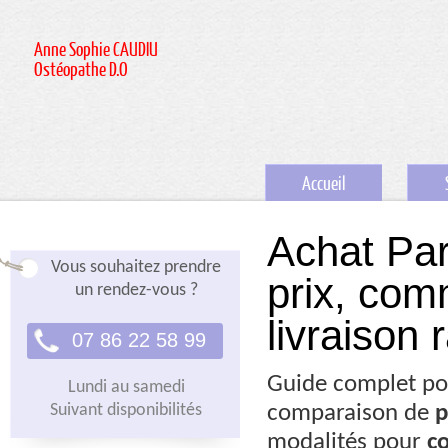
Anne Sophie CAUDIU
Ostéopathe D.O
Accueil
Achat Par
Vous souhaitez prendre
prix, co
un rendez-vous ?
livraison 
07 86 22 58 99
Guide complet pou
Lundi au samedi
Suivant disponibilités
comparaison de
p
modalités pour
c