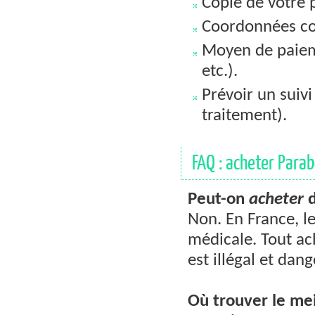
Copie de votre 
Coordonnées co
Moyen de paieme
etc.).
Prévoir un suiv
traitement).
FAQ : acheter Parab
Peut-on
acheter
d
Non. En France, l
médicale. Tout a
est illégal et dan
Où trouver le mei