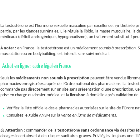
La testostérone est l'hormone sexuelle masculine par excellence, synthétisée pri
partie, par les glandes surrénales. Elle régule la libido, la masse musculaire, la
médicaux (déficit androgénique, hypogonadisme), un traitement substitutif peut
À noter :
en France, la testostérone est un
médicament soumis à prescription
. 
musculation ou en bodybuilding, est interdit sans suivi médical.
Achat en ligne : cadre légal en France
Seuls les
médicaments non soumis à prescription
peuvent être vendus libreme
pharmacies enregistrées auprès de l’Ordre national des pharmaciens. La testos
commande pas directement sur un site sans présentation d’une prescription. Cep
prise en charge du dossier médical et la
livraison
à domicile après validation de
Vérifiez la liste officielle des e-pharmacies autorisées sur le site de l’Ordre 
Consultez le guide ANSM sur la
vente en ligne de médicaments
.
⚖️
Attention :
commander de la testostérone
sans ordonnance
via des sites é
dosages incertains et à des risques sanitaires graves. Privilégiez toujours une filiè