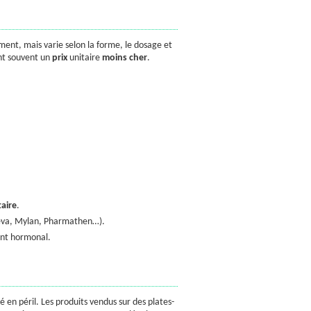
ment, mais varie selon la forme, le dosage et
ent souvent un
prix
unitaire
moins cher
.
taire
.
(Teva, Mylan, Pharmathen…).
ent hormonal.
é en péril. Les produits vendus sur des plates-