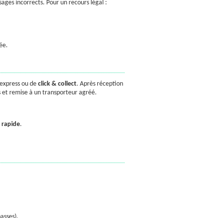
ges incorrects. Pour un recours légal :
ée.
express ou de
click & collect
. Après réception
s et remise à un transporteur agréé.
n rapide
.
asses).