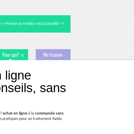
>> Prenez un rendez vous Doctolib! <<
Pour qui?
Me trouver
 ligne
onseils, sans
l’
achat
en ligne
à la
commande
sans
s pratiques pour un traitement fiable.