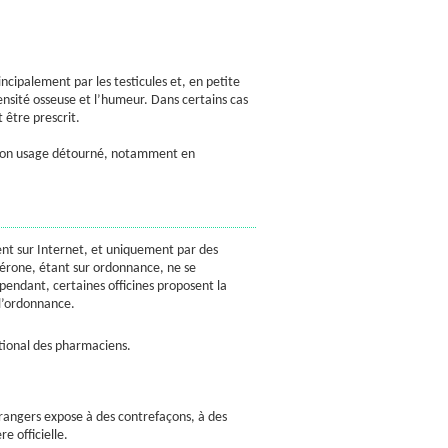
ncipalement par les testicules et, en petite
 densité osseuse et l’humeur. Dans certains cas
 être prescrit.
Son usage détourné, notamment en
nt sur Internet, et uniquement par des
térone, étant sur ordonnance, ne se
endant, certaines officines proposent la
 l’ordonnance.
national des pharmaciens.
trangers expose à des contrefaçons, à des
re officielle.