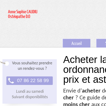
Anne Sophie CAUDIU
Ostéopathe D.O
Accueil
Acheter l
Vous souhaitez prendre
ordonnanc
un rendez-vous ?
prix et a
07 86 22 58 99
Envie d’
acheter
d
Lundi au samedi
Suivant disponibilités
cher
? Ce guide d
moins cher
aux co