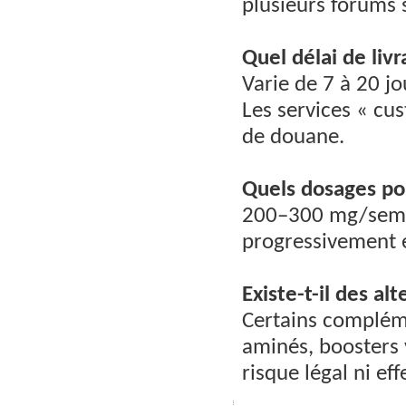
plusieurs forums s
Quel délai de livr
Varie de 7 à 20 jo
Les services « cus
de douane.
Quels dosages po
200–300 mg/semai
progressivement e
Existe-t-il des al
Certains compléme
aminés, boosters
risque légal ni ef