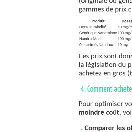
(originale ou géné
gammes de prix co
Produit
Dosa
Deca Durabolin®
50 mg/m
Générique Nandrolone
100 mg/
Nandro-Med
100 mg/
Comprimés Nandrox
10 mg
Ces prix sont donné
la législation du 
achetez en gros (
4. Comment acheter
Pour optimiser v
moindre coût
, vo
Comparer les of