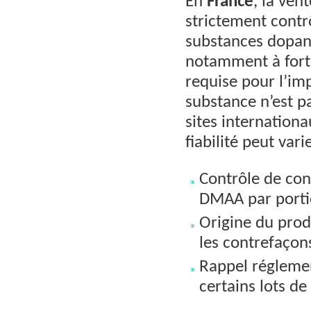
En
France
, la ve
strictement contrô
substances dopant
notamment à fort
requise pour l’i
substance n’est p
sites internatio
fiabilité peut varie
Contrôle de conf
DMAA par porti
Origine du produ
les contrefaçon
Rappel réglemen
certains lots 