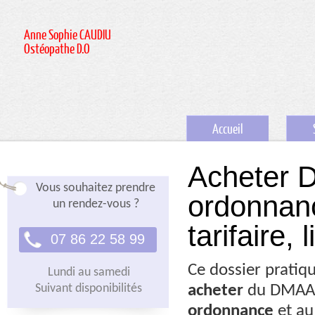
Anne Sophie CAUDIU
Ostéopathe D.O
Accueil
Acheter D
Vous souhaitez prendre
ordonnanc
un rendez-vous ?
tarifaire,
07 86 22 58 99
Ce dossier pratiq
Lundi au samedi
Suivant disponibilités
acheter
du DMAA
ordonnance
et a