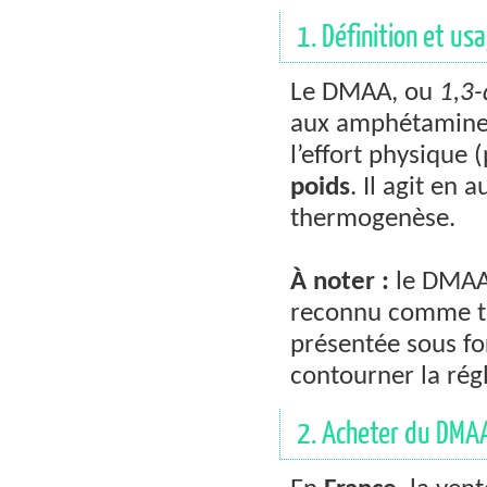
1. Définition et u
Le DMAA, ou
1,3
aux amphétamines
l’effort physiqu
poids
. Il agit en 
thermogenèse.
À noter :
le DMAA 
reconnu comme te
présentée sous f
contourner la ré
2. Acheter du DMAA 