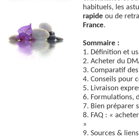
habituels, les as
rapide
ou de retra
France
.
Sommaire :
1. Définition et 
2. Acheter du DMA
3. Comparatif de
4. Conseils pou
5. Livraison expre
6. Formulations, 
7. Bien préparer
8. FAQ : « achete
»
9. Sources & liens