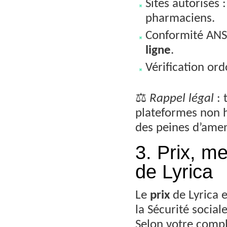
Sites autorisés :
pharmaciens.
Conformité ANSM
ligne
.
Vérification or
⚖️
Rappel légal
: 
plateformes non 
des peines d’ame
3. Prix, m
de Lyrica
Le
prix
de Lyrica e
la Sécurité socia
Selon votre compl