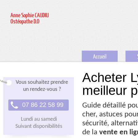
Anne Sophie CAUDIU
Ostéopathe D.O
Accueil
Acheter L
Vous souhaitez prendre
meilleur 
un rendez-vous ?
07 86 22 58 99
Guide détaillé pou
cher, astuces pou
Lundi au samedi
sécurité, alterna
Suivant disponibilités
de la
vente en li