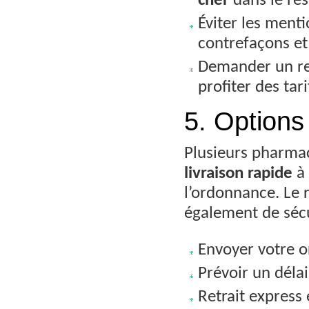
cher
dans le res
Éviter les ment
contrefaçons et
Demander un re
profiter des tar
5. Options 
Plusieurs pharmac
livraison rapide
à 
l’ordonnance. Le r
également de sécu
Envoyer votre or
Prévoir un déla
Retrait express 