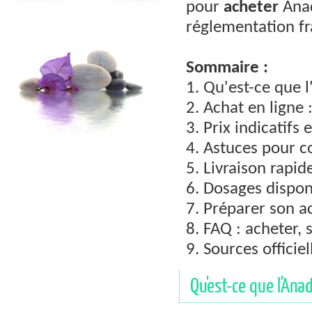
pour
acheter
Anad
réglementation fr
Sommaire :
1. Qu'est-ce que l
2. Achat en ligne 
3. Prix indicatifs 
4. Astuces pour 
5. Livraison rapid
6. Dosages disponi
7. Préparer son a
8. FAQ : acheter, 
9. Sources officie
Qu'est-ce que l'Anad