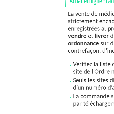
Achat en ligne : cad
La vente de médi
strictement encad
enregistrées aupr
vendre
et
livrer
de
ordonnance
sur d
contrefaçon, d’ine
Vérifiez la list
site de l’Ordre
Seuls les sites
d’un numéro d’a
La commande se 
par téléchargem