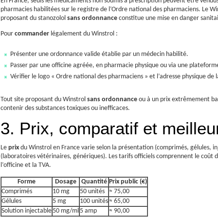
En France, seuls les médicaments non soumis à prescription peuvent être vend
pharmacies habilitées sur le registre de l’Ordre national des pharmaciens. Le Wi
proposant du stanozolol
sans ordonnance
constitue une mise en danger sanitair
Pour
commander
légalement du Winstrol :
Présenter une ordonnance valide établie par un médecin habilité.
Passer par une officine agréée, en pharmacie physique ou via une plateforme 
Vérifier le logo « Ordre national des pharmaciens » et l’adresse physique de 
Tout site proposant du Winstrol
sans ordonnance
ou à un prix extrêmement bas
contenir des substances toxiques ou inefficaces.
3. Prix, comparatif et meilleu
Le
prix
du Winstrol en France varie selon la présentation (comprimés, gélules, in
(laboratoires vétérinaires, génériques). Les tarifs officiels comprennent le coût
l’officine et la TVA.
Forme
Dosage
Quantité
Prix public (€)
Comprimés
10 mg
50 unités
≈ 75,00
Gélules
5 mg
100 unités
≈ 65,00
Solution injectable
50 mg/ml
5 amp
≈ 90,00