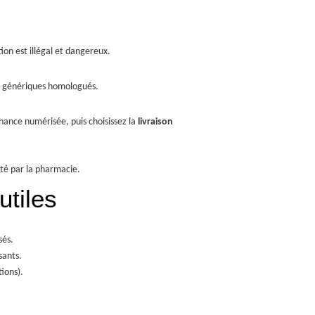
tion est illégal et dangereux.
es génériques homologués.
onnance numérisée, puis choisissez la
livraison
até par la pharmacie.
utiles
sés.
sants.
ions).