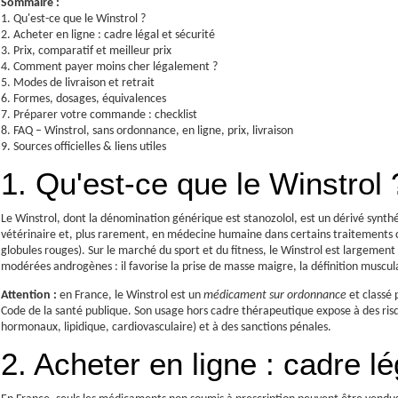
Sommaire :
1. Qu'est-ce que le Winstrol ?
2. Acheter en ligne : cadre légal et sécurité
3. Prix, comparatif et meilleur prix
4. Comment payer moins cher légalement ?
5. Modes de livraison et retrait
6. Formes, dosages, équivalences
7. Préparer votre commande : checklist
8. FAQ – Winstrol, sans ordonnance, en ligne, prix, livraison
9. Sources officielles & liens utiles
1. Qu'est-ce que le Winstrol 
Le Winstrol, dont la dénomination générique est stanozolol, est un dérivé synth
vétérinaire et, plus rarement, en médecine humaine dans certains traitements c
globules rouges). Sur le marché du sport et du fitness, le Winstrol est largemen
modérées androgènes : il favorise la prise de masse maigre, la définition musculai
Attention :
en France, le Winstrol est un
médicament sur ordonnance
et classé 
Code de la santé publique. Son usage hors cadre thérapeutique expose à des risq
hormonaux, lipidique, cardiovasculaire) et à des sanctions pénales.
2. Acheter en ligne : cadre lé