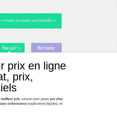
>> Prenez un rendez vous Doctolib! <<
Pour qui?
Me trouver
r prix en ligne
t, prix,
iels
t
meilleur prix
, astuces pour payer
pas cher
sans ordonnance
(explications légales), et