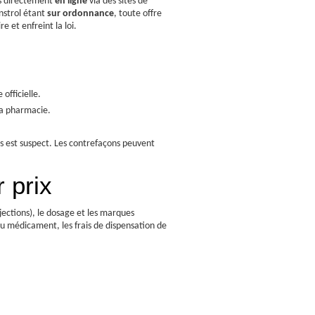
us directement
en ligne
via des sites de
nstrol étant
sur ordonnance
, toute offre
e et enfreint la loi.
officielle.
la pharmacie.
 est suspect. Les contrefaçons peuvent
r prix
jections), le dosage et les marques
 du médicament, les frais de dispensation de