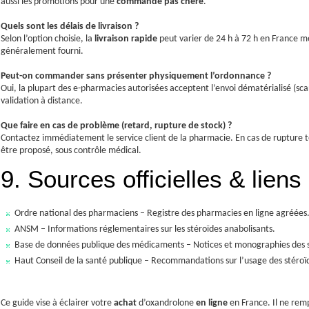
aussi les promotions pour une
commande pas chère
.
Quels sont les délais de livraison ?
Selon l’option choisie, la
livraison rapide
peut varier de 24 h à 72 h en France mét
généralement fourni.
Peut-on commander sans présenter physiquement l’ordonnance ?
Oui, la plupart des e-pharmacies autorisées acceptent l’envoi dématérialisé (sc
validation à distance.
Que faire en cas de problème (retard, rupture de stock) ?
Contactez immédiatement le service client de la pharmacie. En cas de rupture 
être proposé, sous contrôle médical.
9. Sources officielles & liens 
Ordre national des pharmaciens – Registre des pharmacies en ligne agréées
ANSM – Informations réglementaires sur les stéroïdes anabolisants.
Base de données publique des médicaments – Notices et monographies des s
Haut Conseil de la santé publique – Recommandations sur l’usage des stéro
Ce guide vise à éclairer votre
achat
d’oxandrolone
en ligne
en France. Il ne remp