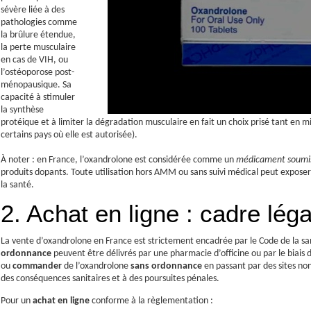
sévère liée à des
pathologies comme
la brûlure étendue,
la perte musculaire
en cas de VIH, ou
l’ostéoporose post-
ménopausique. Sa
capacité à stimuler
la synthèse
protéique et à limiter la dégradation musculaire en fait un choix prisé tant en m
certains pays où elle est autorisée).
À noter : en France, l’oxandrolone est considérée comme un
médicament soumis 
produits dopants. Toute utilisation hors AMM ou sans suivi médical peut exposer 
la santé.
2. Achat en ligne : cadre lég
La vente d’oxandrolone en France est strictement encadrée par le Code de la san
ordonnance
peuvent être délivrés par une pharmacie d’officine ou par le biais
ou
commander
de l’oxandrolone
sans ordonnance
en passant par des sites non
des conséquences sanitaires et à des poursuites pénales.
Pour un
achat en ligne
conforme à la règlementation :