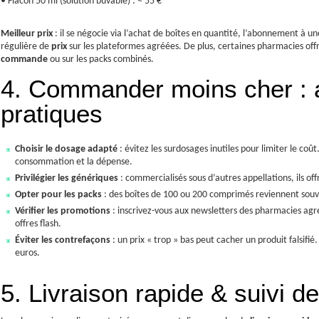
• Flacon 50 ml (solution buvable) : ≈ 55 €
Meilleur prix
: il se négocie via l’achat de boîtes en quantité, l’abonnement à 
régulière de
prix
sur les plateformes agréées. De plus, certaines pharmacies off
commande
ou sur les packs combinés.
4. Commander moins cher : 
pratiques
Choisir le dosage adapté
: évitez les surdosages inutiles pour limiter le coû
consommation et la dépense.
Privilégier les génériques
: commercialisés sous d’autres appellations, ils of
Opter pour les packs
: des boîtes de 100 ou 200 comprimés reviennent sou
Vérifier les promotions
: inscrivez-vous aux newsletters des pharmacies ag
offres flash.
Éviter les contrefaçons
: un prix « trop » bas peut cacher un produit falsifié
euros.
5. Livraison rapide & suivi