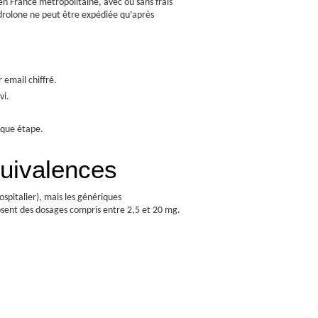
n France métropolitaine, avec ou sans frais
ndrolone ne peut être expédiée qu’après
 email chiffré.
vi.
haque étape.
quivalences
spitalier), mais les génériques
ent des dosages compris entre 2,5 et 20 mg.