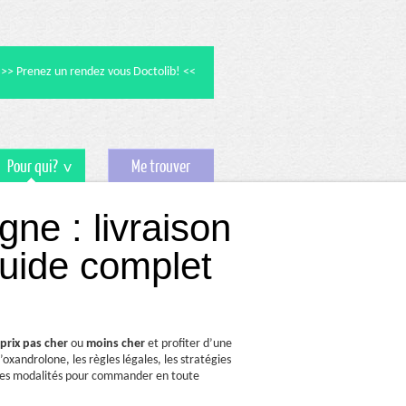
>> Prenez un rendez vous Doctolib! <<
Pour qui?
Me trouver
ne : livraison
 guide complet
prix
pas cher
ou
moins cher
et profiter d’une
’oxandrolone, les règles légales, les stratégies
 les modalités pour commander en toute