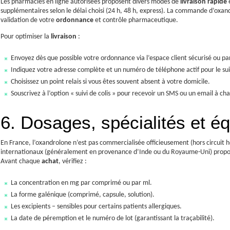
Les pharmacies en ligne autorisées proposent divers modes de
livraison rapide
e
supplémentaires selon le délai choisi (24 h, 48 h, express). La commande d’oxa
validation de votre
ordonnance
et contrôle pharmaceutique.
Pour optimiser la
livraison
:
Envoyez dès que possible votre ordonnance via l’espace client sécurisé ou par
Indiquez votre adresse complète et un numéro de téléphone actif pour le sui
Choisissez un point relais si vous êtes souvent absent à votre domicile.
Souscrivez à l’option « suivi de colis » pour recevoir un SMS ou un email à c
6. Dosages, spécialités et é
En France, l’oxandrolone n’est pas commercialisée officieusement (hors circuit ho
internationaux (généralement en provenance d’Inde ou du Royaume-Uni) propos
Avant chaque
achat
, vérifiez :
La concentration en mg par comprimé ou par ml.
La forme galénique (comprimé, capsule, solution).
Les excipients – sensibles pour certains patients allergiques.
La date de péremption et le numéro de lot (garantissant la traçabilité).