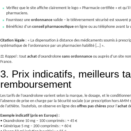
Vérifiez que le site affiche clairement le logo « Pharmacie certifiée » et qu’il
pharmaciens.
Fournissez une
ordonnance
valide – le téléversement sécurisé est souvent p
Bénéficiez d’un
conseil pharmaceutique
en ligne ou au téléphone avant la v
Citation légale
: « La dispensation à distance des médicaments soumis à prescript
systématique de l’ordonnance par un pharmacien habilité […] ».
⚖️
Rappel
: tout
achat
d’oxandrolone
sans ordonnance
ou auprès d’un site non
France.
3. Prix indicatifs, meilleurs ta
remboursement
Les tarifs de l’oxandrolone varient selon la marque, le dosage, et le conditionn
l’absence de prise en charge par la Sécurité sociale (car prescription hors AMM s
de l’athlète. Toutefois, on observe en ligne des
offres pas chères
pour l’
achat
de
Exemple indicatif (prix en Europe) :
• Oxandrolone 10 mg – 100 comprimés : ≈ 45 €
• Générique 5 mg – 200 comprimés : ≈ 60 €