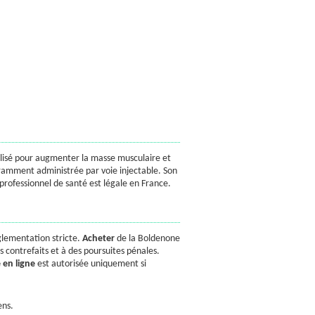
tilisé pour augmenter la masse musculaire et
ramment administrée par voie injectable. Son
rofessionnel de santé est légale en France.
glementation stricte.
Acheter
de la Boldenone
s contrefaits et à des poursuites pénales.
 en ligne
est autorisée uniquement si
ens.