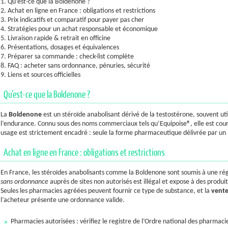
1. Qu’est-ce que la Boldenone ?
2. Achat en ligne en France : obligations et restrictions
3. Prix indicatifs et comparatif pour payer pas cher
4. Stratégies pour un achat responsable et économique
5. Livraison rapide & retrait en officine
6. Présentations, dosages et équivalences
7. Préparer sa commande : check-list complète
8. FAQ : acheter sans ordonnance, pénuries, sécurité
9. Liens et sources officielles
Qu’est-ce que la Boldenone ?
La
Boldenone
est un stéroïde anabolisant dérivé de la testostérone, souvent u
l’endurance. Connu sous des noms commerciaux tels qu’Equipoise®, elle est cou
usage est strictement encadré : seule la forme pharmaceutique délivrée par un p
Achat en ligne en France : obligations et restrictions
En France, les stéroïdes anabolisants comme la Boldenone sont soumis à une ré
sans ordonnance
auprès de sites non autorisés est illégal et expose à des produit
Seules les pharmacies agréées peuvent fournir ce type de substance, et la
vente
l’acheteur présente une ordonnance valide.
Pharmacies autorisées : vérifiez le registre de l’Ordre national des pharmaci