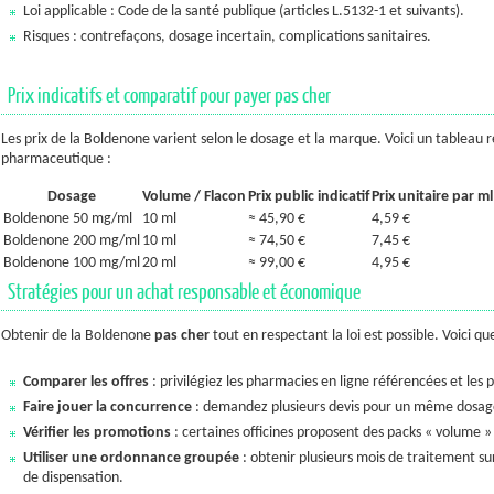
Loi applicable : Code de la santé publique (articles L.5132-1 et suivants).
Risques : contrefaçons, dosage incertain, complications sanitaires.
Prix indicatifs et comparatif pour payer pas cher
Les prix de la Boldenone varient selon le dosage et la marque. Voici un tableau ré
pharmaceutique :
Dosage
Volume / Flacon
Prix public indicatif
Prix unitaire par ml
Boldenone 50 mg/ml
10 ml
≈ 45,90 €
4,59 €
Boldenone 200 mg/ml
10 ml
≈ 74,50 €
7,45 €
Boldenone 100 mg/ml
20 ml
≈ 99,00 €
4,95 €
Stratégies pour un achat responsable et économique
Obtenir de la Boldenone
pas cher
tout en respectant la loi est possible. Voici qu
Comparer les offres
: privilégiez les pharmacies en ligne référencées et les
Faire jouer la concurrence
: demandez plusieurs devis pour un même dosag
Vérifier les promotions
: certaines officines proposent des packs « volume »
Utiliser une ordonnance groupée
: obtenir plusieurs mois de traitement sur
de dispensation.