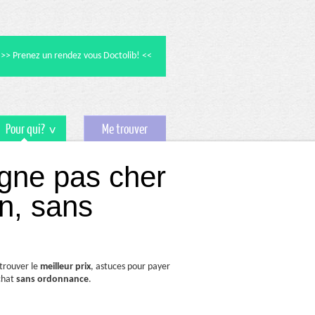
>> Prenez un rendez vous Doctolib! <<
Pour qui?
Me trouver
igne pas cher
on, sans
 trouver le
meilleur prix
, astuces pour payer
chat
sans ordonnance
.