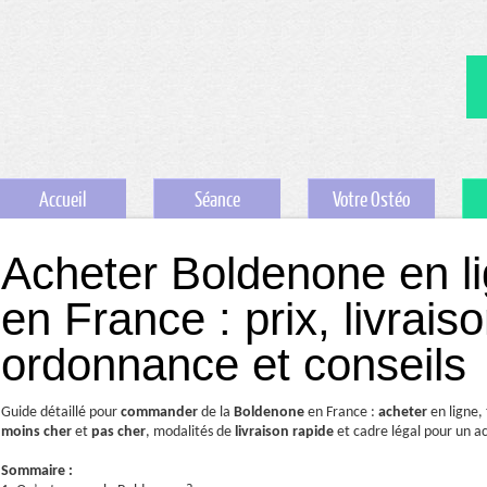
Accueil
Séance
Votre Ostéo
Acheter Boldenone en l
en France : prix, livrais
ordonnance et conseils
Guide détaillé pour
commander
de la
Boldenone
en France :
acheter
en ligne,
moins cher
et
pas cher
, modalités de
livraison rapide
et cadre légal pour un a
Sommaire :