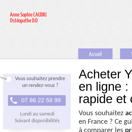
Anne Sophie CAUDIU
Ostéopathe D.O
Accueil
Acheter 
Vous souhaitez prendre
en ligne :
un rendez-vous ?
rapide et
07 86 22 58 99
Vous souhaitez
ac
Lundi au samedi
Suivant disponibilités
en France ? Ce gu
à comparer les
pr