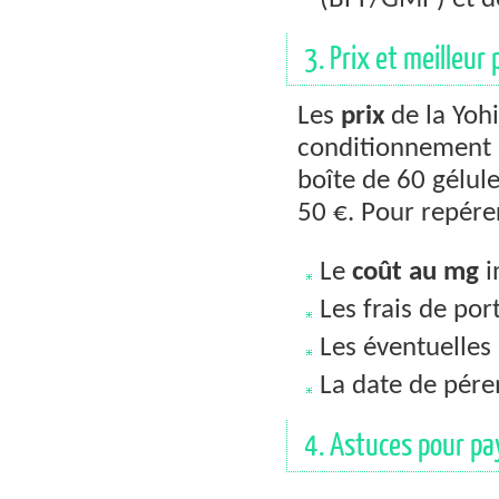
(BPF/GMP) et des
3. Prix et meilleur
Les
prix
de la Yohi
conditionnement e
boîte de 60 gélul
50 €. Pour repére
Le
coût au mg
i
Les frais de por
Les éventuelles
La date de pérem
4. Astuces pour pa