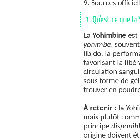
9. Sources officiel
1. Qu’est-ce que la 
La
Yohimbine
est 
yohimbe
, souven
libido, la perform
favorisant la libé
circulation sang
sous forme de gél
trouver en poudr
À retenir :
la Yohi
mais plutôt comm
principe
disponib
origine doivent êt