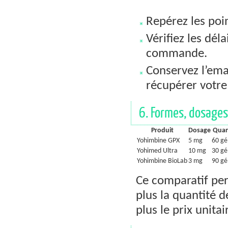
Repérez les poi
Vérifiez les déla
commande.
Conservez l’ema
récupérer votre 
6. Formes, dosages
Produit
Dosage
Quan
Yohimbine GPX
5 mg
60 gé
Yohimed Ultra
10 mg
30 gé
Yohimbine BioLab
3 mg
90 gé
Ce comparatif pe
plus la quantité d
plus le prix unita