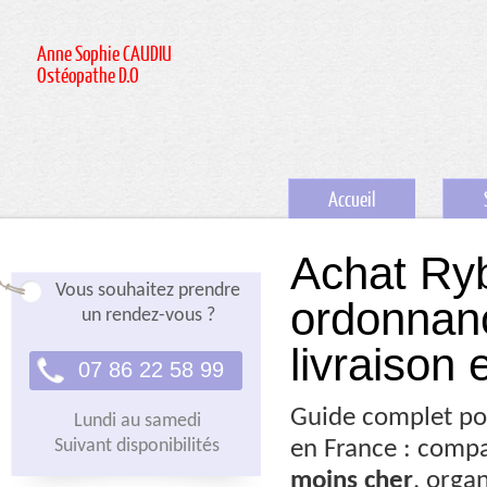
Anne Sophie CAUDIU
Ostéopathe D.O
Accueil
Achat Ryb
Vous souhaitez prendre
ordonnanc
un rendez-vous ?
livraison 
07 86 22 58 99
Guide complet p
Lundi au samedi
Suivant disponibilités
en France : comp
moins cher
, orga