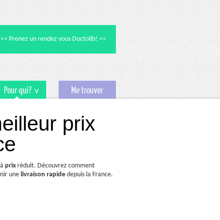
>> Prenez un rendez vous Doctolib! <<
Pour qui?
Me trouver
lleur prix
ce
 à
prix
réduit. Découvrez comment
nir une
livraison rapide
depuis la France.