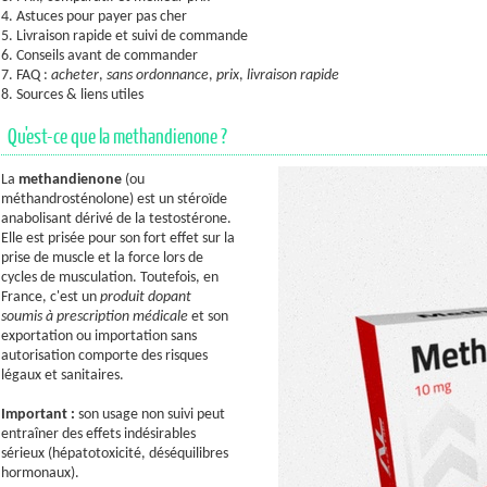
4. Astuces pour payer pas cher
5. Livraison rapide et suivi de commande
6. Conseils avant de commander
7. FAQ :
acheter
,
sans ordonnance
,
prix
,
livraison rapide
8. Sources & liens utiles
Qu'est-ce que la methandienone ?
La
methandienone
(ou
méthandrosténolone) est un stéroïde
anabolisant dérivé de la testostérone.
Elle est prisée pour son fort effet sur la
prise de muscle et la force lors de
cycles de musculation. Toutefois, en
France, c'est un
produit dopant
soumis à prescription médicale
et son
exportation ou importation sans
autorisation comporte des risques
légaux et sanitaires.
Important :
son usage non suivi peut
entraîner des effets indésirables
sérieux (hépatotoxicité, déséquilibres
hormonaux).