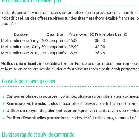
Prix, comparatif et meilleur prix
Les tarifs peuvent varier de façon substantielle selon la provenance, la pureté et 
indicatif basé sur des offres repérées sur des sites tiers (hors légalité français
marché :
Dosage
Quantité
Prix moyen (€)
Prix le plus bas (€)
Methandienone 5 mg
100 comprimés
45,00
38,50
Methandienone 10 mg
50 comprimés
39,90
32,00
Methandienone 20 mg
30 comprimés
35,50
28,75
Meilleur prix officiel :
impossible à fixer en France pour un produit non remboursé 
et la mise en concurrence de plusieurs fournisseurs (hors circuit légal) permetten
Conseils pour payer pas cher
Comparer plusieurs sources
: consultez plusieurs sites internationaux spéci
Regrouper votre
achat
: plus la quantité est élevée, plus le transport revi
Utiliser un moyen de paiement économique
: virements cryptés ou services
Profiter d’éventuelles promotions
: codes de réduction, programmes fidélit
Livraison rapide et suivi de commande