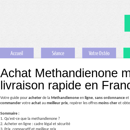
Accueil
Séance
Votre Ostéo
Achat Methandienone mei
livraison rapide en Fran
Votre guide pour
acheter
de la
Methandienone
en
ligne
,
sans ordonnance
et
commander
votre
achat
au
meilleur prix
, repérer les offres
moins cher
et obte
Sommaire :
1. Qu'est-ce que la methandienone ?
2. Acheter en ligne : cadre légal et sécurité
3. Prix, comparatif et meilleur prix