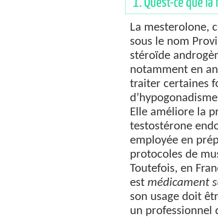
1. Qu’est-ce que la
La mesterolone, 
sous le nom Provi
stéroïde androgène
notamment en an
traiter certaines 
d’hypogonadisme
Elle améliore la 
testostérone endo
employée en prépa
protocoles de mus
Toutefois, en Fra
est
médicament su
son usage doit êt
un professionnel 