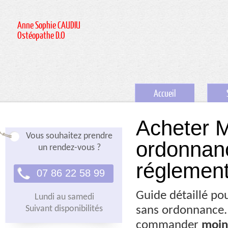
Anne Sophie CAUDIU
Ostéopathe D.O
Accueil
Acheter M
Vous souhaitez prendre
ordonnance
un rendez-vous ?
réglement
07 86 22 58 99
Guide détaillé po
Lundi au samedi
Suivant disponibilités
sans ordonnance.
commander
moin