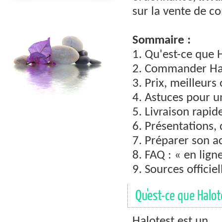
sur la vente de 
Sommaire :
1. Qu'est-ce que 
2. Commander Halo
3. Prix, meilleurs
4. Astuces pour u
5. Livraison rapid
6. Présentations,
7. Préparer son a
8. FAQ : « en lign
9. Sources officiel
Qu'est-ce que Halot
Halotest est un