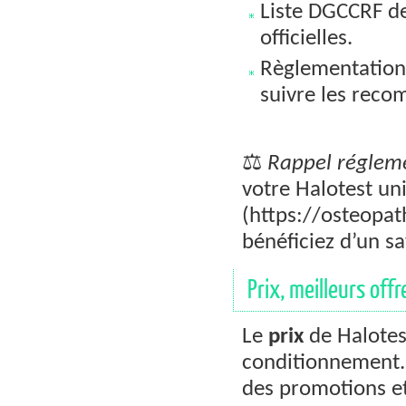
Liste DGCCRF de
officielles.
Règlementation
suivre les reco
⚖️
Rappel réglem
votre Halotest un
(https://osteopath
bénéficiez d’un sa
Prix, meilleurs off
Le
prix
de Halotest
conditionnement. L
des promotions e