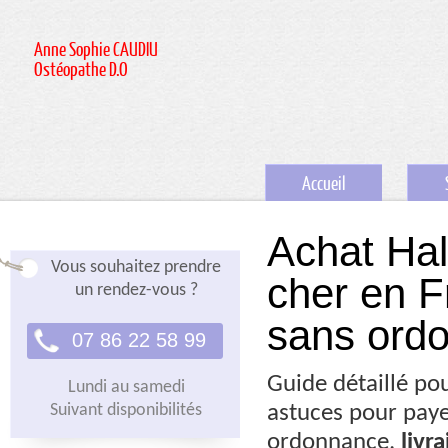
Anne Sophie CAUDIU
Ostéopathe D.O
Accueil
Achat Hal
Vous souhaitez prendre
cher en F
un rendez-vous ?
sans ord
07 86 22 58 99
Guide détaillé pou
Lundi au samedi
Suivant disponibilités
astuces pour pay
ordonnance,
livr