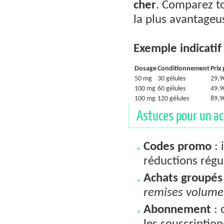
cher
. Comparez t
la plus avantageu
Exemple indicatif 
Dosage
Conditionnement
Prix 
50 mg
30 gélules
29,9
100 mg
60 gélules
49,9
100 mg
120 gélules
89,9
Astuces pour un ac
Codes promo
: 
réductions régul
Achats groupés
remises volume
Abonnement
: 