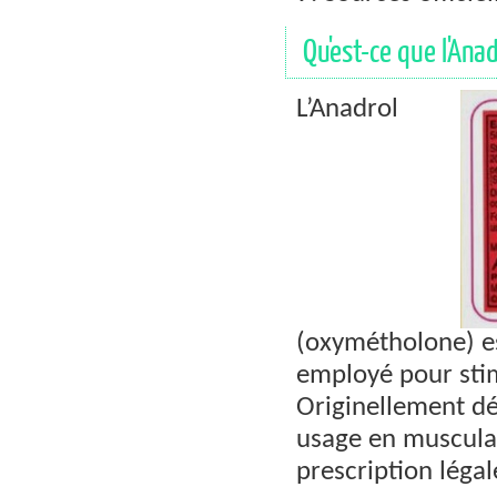
Qu'est-ce que l'Anad
L’Anadrol
(oxymétholone) es
employé pour stim
Originellement dé
usage en muscula
prescription léga