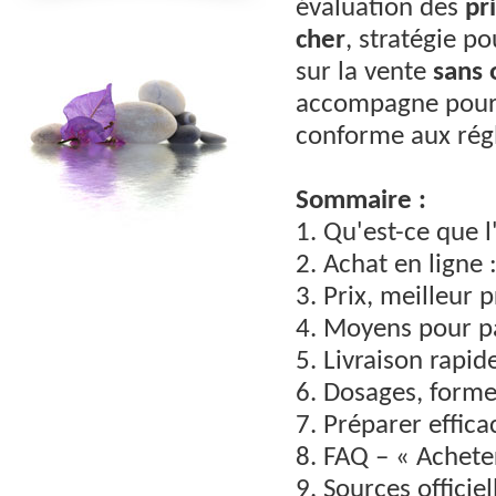
évaluation des
pr
cher
, stratégie p
sur la vente
sans
accompagne pou
conforme aux rég
Sommaire :
1. Qu'est-ce que l
2. Achat en ligne 
3. Prix, meilleur
4. Moyens pour 
5. Livraison rapi
6. Dosages, form
7. Préparer effic
8. FAQ – « Achete
9. Sources officiel