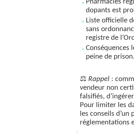
Pharmacies rég
dopants est pro
Liste officielle
sans ordonnance
registre de l’O
Conséquences lég
peine de prison
⚖️
Rappel
: comma
vendeur non certi
falsifiés, d’ingér
Pour limiter les d
les conseils d’un 
réglementations e