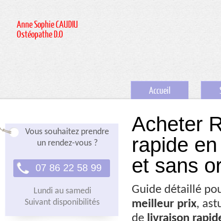
Anne Sophie CAUDIU
Ostéopathe D.O
Accueil
Acheter R
Vous souhaitez prendre
rapide en 
un rendez-vous ?
et sans 
07 86 22 58 99
Guide détaillé pou
Lundi au samedi
Suivant disponibilités
meilleur prix
, as
de
livraison rapid