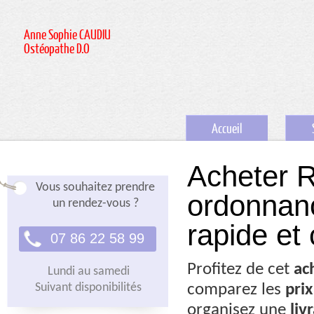
Anne Sophie CAUDIU
Ostéopathe D.O
Accueil
Acheter R
Vous souhaitez prendre
ordonnanc
un rendez-vous ?
rapide et
07 86 22 58 99
Profitez de cet
ac
Lundi au samedi
Suivant disponibilités
comparez les
prix
organisez une
liv