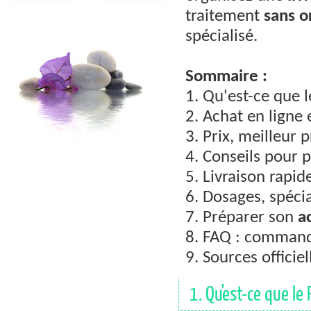
traitement
sans 
spécialisé.
Sommaire :
1. Qu'est-ce que l
2. Achat en ligne 
3. Prix, meilleur 
4. Conseils pour p
5. Livraison rapide
6. Dosages, spécia
7. Préparer son
a
8. FAQ : comman
9. Sources officiel
1. Qu'est-ce que le