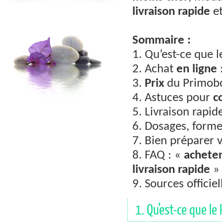
livraison rapide
et
Sommaire :
1. Qu’est-ce que 
2. Achat
en ligne
3.
Prix
du Primobo
4. Astuces pour
c
5. Livraison rapide
6. Dosages, forme
7. Bien préparer 
8. FAQ : «
achete
livraison rapide
»
9. Sources officiel
1. Qu’est-ce que le