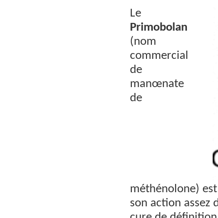
Le
Primobolan
(nom
commercial
de
manœnate
de
méthénolone) es
son action assez d
cure de définitio