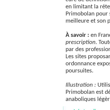
en limitant la rét
Primobolan pour s
meilleure et son p
À savoir :
en Fran
prescription
. Tou
par des profession
Les sites propos
ordonnance expose
poursuites.
Illustration :
Utili
Primobolan est dé
anaboliques légè