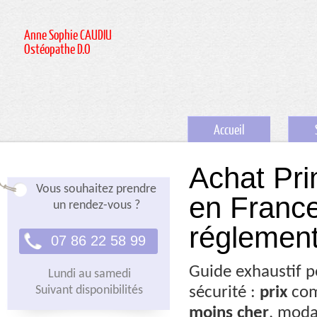
Anne Sophie CAUDIU
Ostéopathe D.O
Accueil
Achat Pri
Vous souhaitez prendre
en France 
un rendez-vous ?
réglement
07 86 22 58 99
Guide exhaustif 
Lundi au samedi
Suivant disponibilités
sécurité :
prix
com
moins cher
, moda