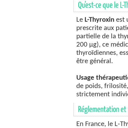
Qu’est-ce que le L-T
Le
L-Thyroxin
est 
prescrite aux pat
partielle de la th
200 µg), ce médic
thyroïdiennes, ess
être général.
Usage thérapeuti
de poids, frilosit
strictement indiv
Réglementation et 
En France, le L-T