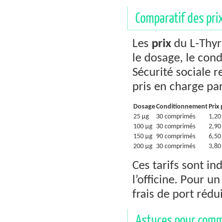
Comparatif des prix
Les
prix
du L-Thyro
le dosage, le con
Sécurité sociale 
pris en charge pa
Dosage
Conditionnement
Prix 
25 µg
30 comprimés
1,20
100 µg
30 comprimés
2,90
150 µg
90 comprimés
6,50
200 µg
30 comprimés
3,80
Ces tarifs sont in
l’officine. Pour u
frais de port réd
Astuces pour comm