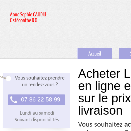
Anne Sophie CAUDIU
Ostéopathe D.O
Accueil
Acheter 
Vous souhaitez prendre
en ligne 
un rendez-vous ?
sur le pr
07 86 22 58 99
livraison
Lundi au samedi
Suivant disponibilités
Vous souhaitez
ac