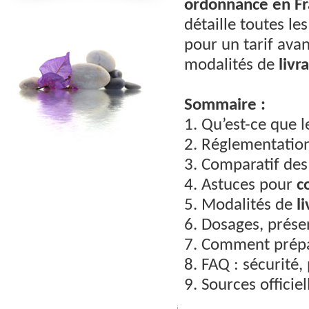
ordonnance
en F
détaille toutes les
pour un tarif avan
modalités de
livr
Sommaire :
1. Qu’est-ce que l
2. Réglementatio
3. Comparatif de
4. Astuces pour
c
5. Modalités de
l
6. Dosages, prése
7. Comment prép
8. FAQ : sécurité,
9. Sources officiel