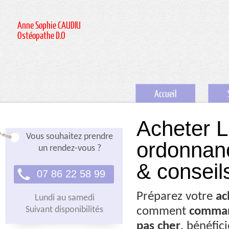
Anne Sophie CAUDIU
Ostéopathe D.O
Accueil
Acheter L
Vous souhaitez prendre
ordonnanc
un rendez-vous ?
& conseil
07 86 22 58 99
Préparez votre
ac
Lundi au samedi
Suivant disponibilités
comment
comma
pas cher
, bénéfic