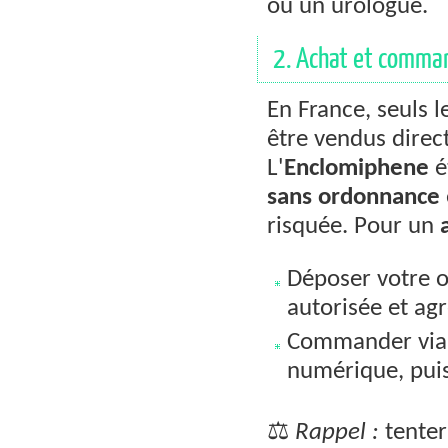
ou un urologue.
2. Achat et command
En France, seuls 
être vendus dire
L'
Enclomiphene
é
sans ordonnance
risquée. Pour un
Déposer votre 
autorisée et ag
Commander via v
numérique, puis 
⚖️
Rappel :
tente