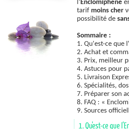
l'
Enclomiphene
en
tarif
moins cher
v
possibilité de
san
Sommaire :
1. Qu'est-ce que 
2. Achat et comma
3. Prix, meilleur 
4. Astuces pour p
5. Livraison Expre
6. Spécialités, do
7. Préparer son a
8. FAQ : « Enclom
9. Sources officiel
1. Qu'est-ce que l'