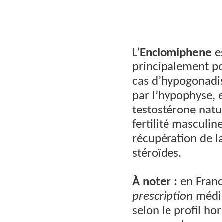
L’
Enclomiphene
es
principalement p
cas d’hypogonadis
par l’hypophyse, 
testostérone natu
fertilité masculine
récupération de l
stéroïdes.
À noter :
en Franc
prescription
médic
selon le profil ho