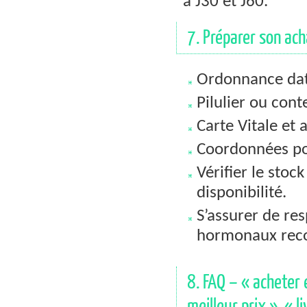
à J30 et J60.
7. Préparer son ach
Ordonnance data
Pilulier ou con
Carte Vitale et 
Coordonnées po
Vérifier le stoc
disponibilité.
S’assurer de res
hormonaux re
8. FAQ – « acheter 
meilleur prix », « l