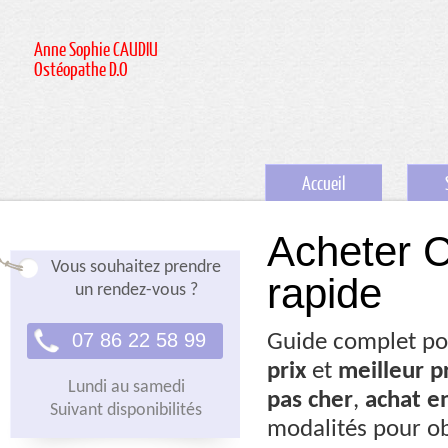
Anne Sophie CAUDIU
Ostéopathe D.O
Accueil
Acheter C
Vous souhaitez prendre
rapide
un rendez-vous ?
07 86 22 58 99
Guide complet pou
prix
et
meilleur p
Lundi au samedi
pas cher
,
achat en
Suivant disponibilités
modalités pour ob