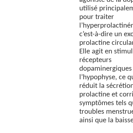
agoniste de la d
utilisé principale
pour traiter
l’hyperprolactiné
c’est-à-dire un ex
prolactine circula
Elle agit en stimul
récepteurs
dopaminergiques
l’hypophyse, ce q
réduit la sécrétio
prolactine et corr
symptômes tels q
troubles menstruel
ainsi que la bais