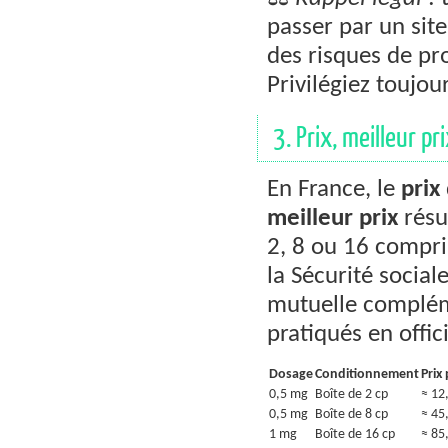
passer par un sit
des risques de pro
Privilégiez toujo
3. Prix, meilleur 
En France, le
prix
meilleur prix
résu
2, 8 ou 16 compri
la Sécurité social
mutuelle compléme
pratiqués en offic
Dosage
Conditionnement
Prix
0,5 mg
Boîte de 2 cp
≈ 12
0,5 mg
Boîte de 8 cp
≈ 45
1 mg
Boîte de 16 cp
≈ 85