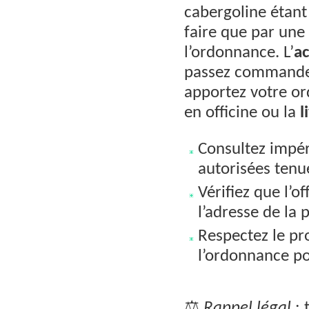
cabergoline étant
faire que par une 
l’ordonnance. L’
ac
passez commande v
apportez votre or
en officine ou la
l
Consultez impér
autorisées tenu
Vérifiez que l’of
l’adresse de la
Respectez le pr
l’ordonnance po
⚖️
Rappel légal
: 