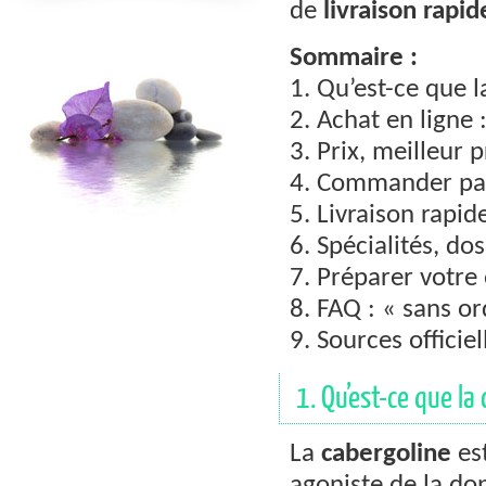
de
livraison rapid
Sommaire :
1. Qu’est-ce que l
2. Achat en ligne 
3. Prix, meilleur
4. Commander pas 
5. Livraison rapid
6. Spécialités, d
7. Préparer votr
8. FAQ : « sans or
9. Sources officiel
1. Qu’est-ce que la 
La
cabergoline
es